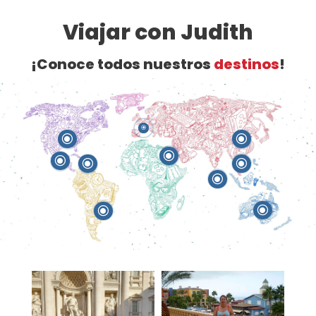
Viajar con Judith
¡Conoce todos nuestros
destinos
!
\
\
\
\
\
\
\
\
\
\